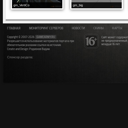
gm_VertiCo
gm_big
ГЛАВНАЯ
МОНИТОРИНГ СЕРВЕРОВ
НОВОСТИ
СКИНЫ
КАРТЫ
Copyright © 2007-2026
GAMEARMY.RU
Сайт может содержат
не предназначенный
Разрешается использование материалов портала при
младше 16 лет
обязательном указании ссылки на источник
Create and Design: Родионов Вадим
Спонсор раздела: