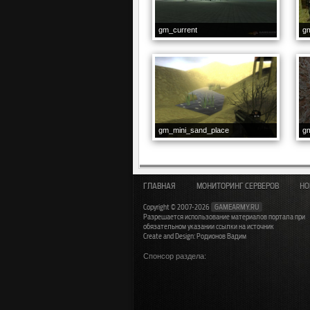
gm_current
gm
gm_mini_sand_place
gm
ГЛАВНАЯ
МОНИТОРИНГ СЕРВЕРОВ
НО
Copyright © 2007-2026
GAMEARMY.RU
Разрешается использование материалов портала при
обязательном указании ссылки на источник
Create and Design: Родионов Вадим
Спонсор раздела: