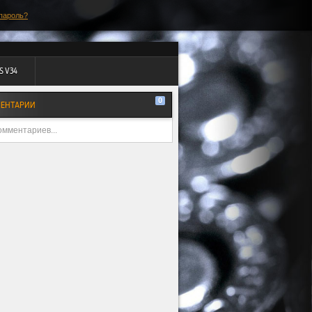
пароль?
S V34
0
ЕНТАРИИ
омментариев...