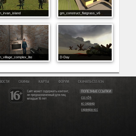
_irvan_island
gm_construct_flatgrass_v6
_village_complex_lite
D-Day
ВОСТИ
СКИНЫ
КАРТЫ
ФОРУМ
СКАЧАТЬ CSS V34
Сайт может содержать контент,
ПОЛЕЗНЫЕ ССЫЛКИ
не предназначенный для лиц
css v34
младше 16 лет
кс сервер
сервера ксс