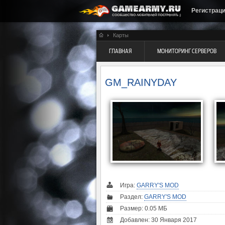
Регистрац
Карты
ГЛАВНАЯ
МОНИТОРИНГ СЕРВЕРОВ
GM_RAINYDAY
Игра:
GARRY'S MOD
Раздел:
GARRY'S MOD
Размер: 0.05 МБ
Добавлен: 30 Января 2017