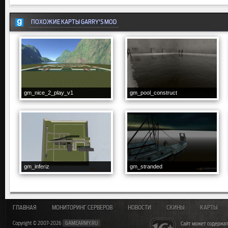
ПОХОЖИЕ КАРТЫ GARRY'S MOD
gm_nice_2_play_v1
gm_pool_construct
gm_inferiz
gm_stranded
ГЛАВНАЯ
МОНИТОРИНГ СЕРВЕРОВ
НОВОСТИ
СКИНЫ
КАРТЫ
Copyright © 2007-2026
GAMEARMY.RU
Сайт может содержат