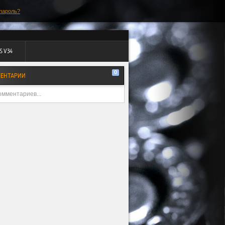
пароль?
S V34
0
ЕНТАРИИ
омментариев...