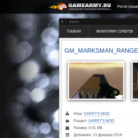
Регистрац
Карты
ГЛАВНАЯ
МОНИТОРИНГ СЕРВЕРОВ
GM_MARKSMAN_RANGE
Игра:
GARRY'S MOD
Раздел:
GARRY'S MOD
Размер: 0.41 МБ
Добавлен: 13 Декабря 2016