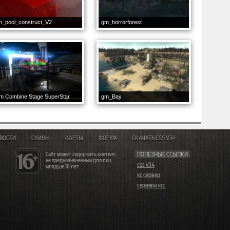
m_pool_construct_V2
gm_horrorforest
m Combine Stage SuperStar
gm_Bay
ВОСТИ
СКИНЫ
КАРТЫ
ФОРУМ
СКАЧАТЬ CSS V34
Сайт может содержать контент,
ПОЛЕЗНЫЕ ССЫЛКИ
не предназначенный для лиц
css v34
младше 16 лет
кс сервер
сервера ксс