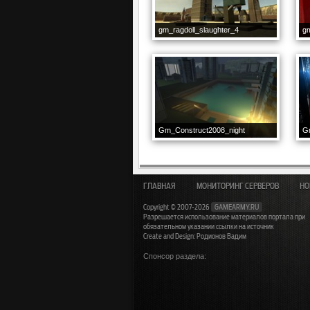
gm_ragdoll_slaughter_4
g
Gm_Construct2008_night
G
ГЛАВНАЯ
МОНИТОРИНГ СЕРВЕРОВ
НО
Copyright © 2007-2026
GAMEARMY.RU
Разрешается использование материалов портала при
обязательном указании ссылки на источник
Create and Design: Родионов Вадим
Спонсор раздела: