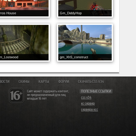
yros House
Gm_DiddyHop
m_Lostwood
gm_XhS_construct
ВОСТИ
СКИНЫ
КАРТЫ
ФОРУМ
СКАЧАТЬ CSS V34
Сайт может содержать контент,
ПОЛЕЗНЫЕ ССЫЛКИ
не предназначенный для лиц
css v34
младше 16 лет
кс сервер
сервера ксс