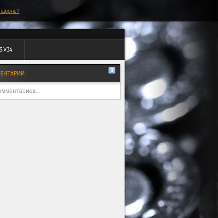
пароль?
S V34
0
ЕНТАРИИ
омментариев...