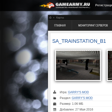
Регистрац
Карты
ГЛАВНАЯ
МОНИТОРИНГ СЕРВЕРОВ
SA_TRAINSTATION_B1
Игра:
GARRY'S MOD
Раздел:
GARRY'S MOD
Размер: 1.06 МБ
Добавлен: 27 Мая 2016