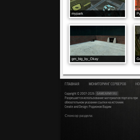
mypark
P
gm_big_by_Okay
G
ГЛАВНАЯ
МОНИТОРИНГ СЕРВЕРОВ
НО
Copyright © 2007-2026
GAMEARMY.RU
Разрешается использование материалов портала при
обязательном указании ссылки на источник
Create and Design: Родионов Вадим
Спонсор раздела: