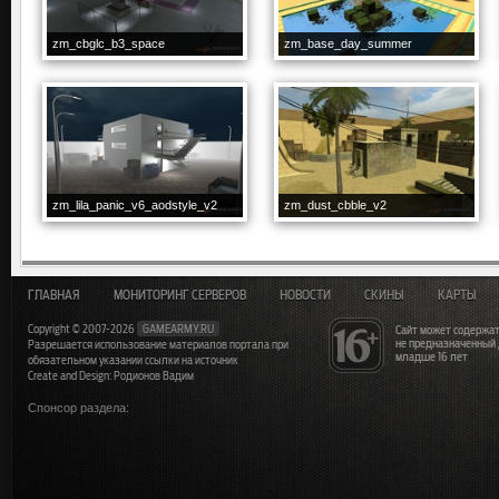
zm_cbglc_b3_space
zm_base_day_summer
zm_lila_panic_v6_aodstyle_v2
zm_dust_cbble_v2
ГЛАВНАЯ
МОНИТОРИНГ СЕРВЕРОВ
НОВОСТИ
СКИНЫ
КАРТЫ
Copyright © 2007-2026
GAMEARMY.RU
Сайт может содержат
не предназначенный
Разрешается использование материалов портала при
младше 16 лет
обязательном указании ссылки на источник
Create and Design: Родионов Вадим
Спонсор раздела: