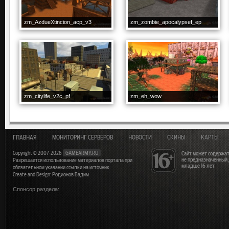
zm_AzdueXtincion_acp_v3
zm_zombie_apocalypsef_ep
zm_citylife_v2c_pf
zm_eh_wow
ГЛАВНАЯ
МОНИТОРИНГ СЕРВЕРОВ
НОВОСТИ
СКИНЫ
КАРТЫ
Copyright © 2007-2026
GAMEARMY.RU
Сайт может содержат
не предназначенный
Разрешается использование материалов портала при
младше 16 лет
обязательном указании ссылки на источник
Create and Design: Родионов Вадим
Спонсор раздела: