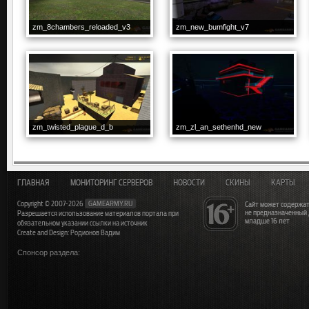
zm_8chambers_reloaded_v3
zm_new_bumfight_v7
zm_twisted_plague_d_b
zm_zl_an_sethenhd_new
ГЛАВНАЯ
МОНИТОРИНГ СЕРВЕРОВ
НОВОСТИ
СКИНЫ
КАРТЫ
Copyright © 2007-2026
GAMEARMY.RU
Сайт может содержат
не предназначенный
Разрешается использование материалов портала при
младше 16 лет
обязательном указании ссылки на источник
Create and Design: Родионов Вадим
Спонсор раздела: