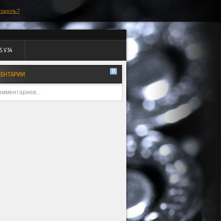
пароль?
S V34
0
ЕНТАРИИ
омментариев...