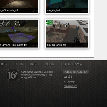
_officerush_v4
zm_eh_hain
_dream_4life_night_fix
zm_lila_style_fix
ВОСТИ
СКИНЫ
КАРТЫ
ФОРУМ
СКАЧАТЬ CSS V34
Сайт может содержать контент,
ПОЛЕЗНЫЕ ССЫЛКИ
не предназначенный для лиц
css v34
младше 16 лет
кс сервер
сервера ксс