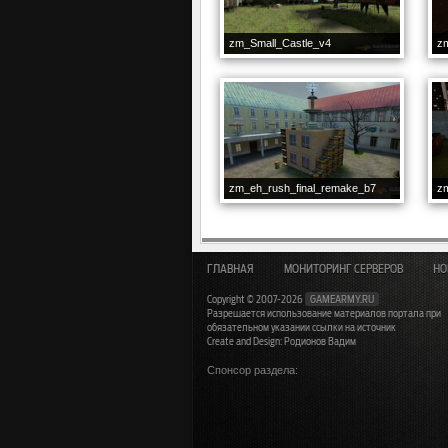
zm_Small_Castle_v4
zm
zm_eh_rush_final_remake_b7
zm
ГЛАВНАЯ
МОНИТОРИНГ СЕРВЕРОВ
НО
Copyright © 2007-2026
GAMEARMY.RU
Разрешается использование материалов портала при
обязательном указании ссылки на источник
Create and Design: Родионов Вадим
Спонсор раздела: