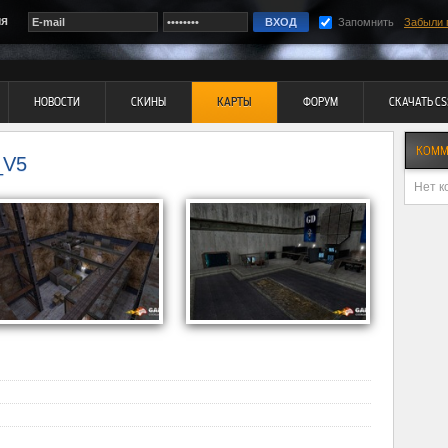
ия
Запомнить
Забыли 
НОВОСТИ
СКИНЫ
КАРТЫ
ФОРУМ
СКАЧАТЬ CS
КОММ
_V5
Нет к