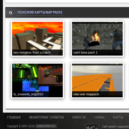
ПОХОЖИЕ КАРТЫ MAP PACKS
two remakes from scratch
vash beta pack 1
fy_iceworld_orig2010
clan war mappack
ГЛАВНАЯ
МОНИТОРИНГ СЕРВЕРОВ
НОВОСТИ
СКИНЫ
КАРТЫ
Copyright © 2007-2026
GAMEARMY.RU
Сайт может содержат