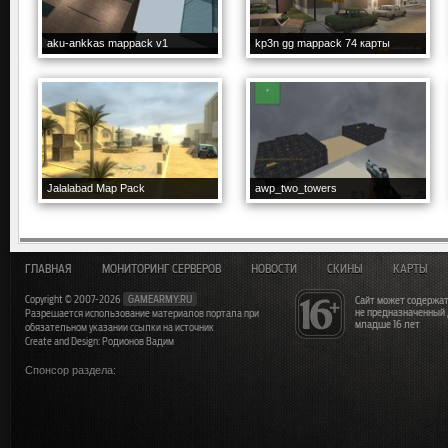
aku-ankkas mappack v1
kp3n gg mappack 74 карты
Jalalabad Map Pack
awp_two_towers
ГЛАВНАЯ
МОНИТОРИНГ СЕРВЕРОВ
НОВОСТИ
СКИНЫ
КАРТЫ
Copyright © 2007-2026
GAMEARMY.RU
Сайт может содержат
не предназначенный
Разрешается использование материалов портала при
младше 16 лет
обязательном указании ссылки на источник
Create and Design: Родионов Вадим
Спонсор раздела: