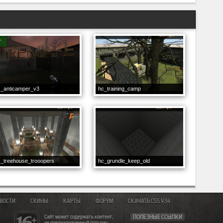
c_anticamper_v3
hc_training_camp
_treehouse_trooopers
hc_grundle_keep_old
ВОСТИ
СКИНЫ
КАРТЫ
ФОРУМ
СКАЧАТЬ CSS V34
Сайт может содержать контент,
ПОЛЕЗНЫЕ ССЫЛКИ
не предназначенный для лиц