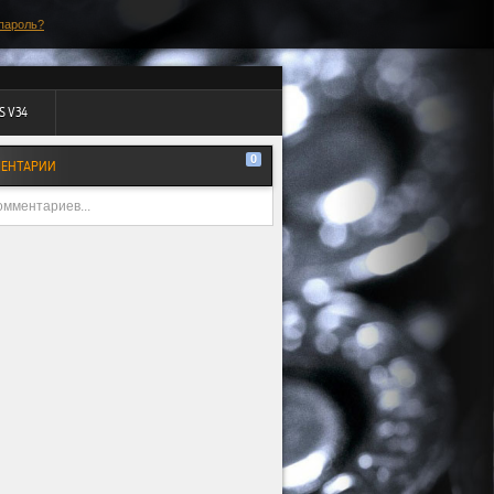
пароль?
S V34
0
ЕНТАРИИ
омментариев...