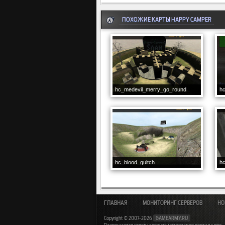
ПОХОЖИЕ КАРТЫ HAPPY CAMPER
hc_medevil_merry_go_round
h
hc_blood_gultch
hc
ГЛАВНАЯ
МОНИТОРИНГ СЕРВЕРОВ
НО
Copyright © 2007-2026
GAMEARMY.RU