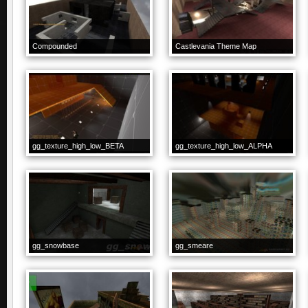
Compounded
Castlevania Theme Map
gg_texture_high_low_BETA
gg_texture_high_low_ALPHA
gg_snowbase
gg_smeare