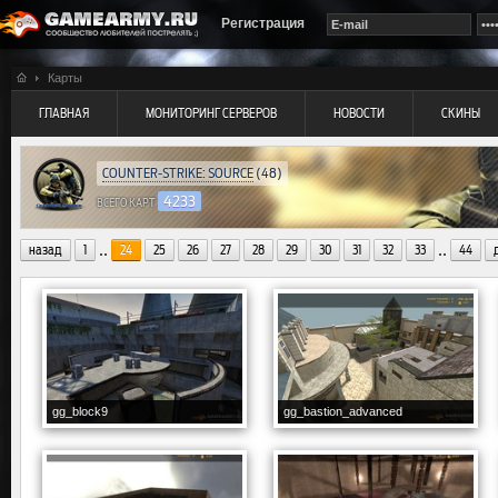
Регистрация
Карты
ГЛАВНАЯ
МОНИТОРИНГ СЕРВЕРОВ
НОВОСТИ
СКИНЫ
COUNTER-STRIKE: SOURCE
(48)
4233
ВСЕГО КАРТ
..
..
назад
1
24
25
26
27
28
29
30
31
32
33
44
gg_block9
gg_bastion_advanced