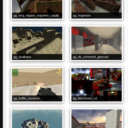
gg_king_hippos_mayhem_castle
gg_hogwarts
gg_dualbase
gg_ds_cornered_glossed
gg_buffer_invasion
gg_blocktown_v2