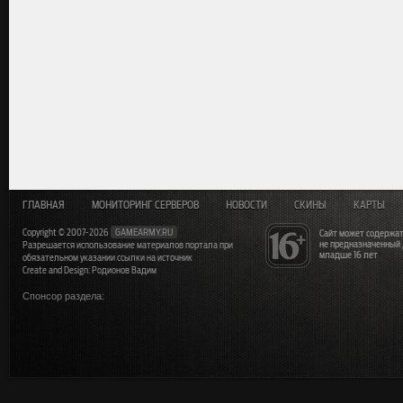
ГЛАВНАЯ
МОНИТОРИНГ СЕРВЕРОВ
НОВОСТИ
СКИНЫ
КАРТЫ
Copyright © 2007-2026
GAMEARMY.RU
Сайт может содержат
не предназначенный
Разрешается использование материалов портала при
младше 16 лет
обязательном указании ссылки на источник
Create and Design: Родионов Вадим
Спонсор раздела: