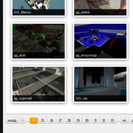
GG_Blanco
gg_anime
gg_acid
gg_wcsyzergy
gg_supertall
GG_ras
..
..
назад
1
24
25
26
27
28
29
30
31
32
33
44