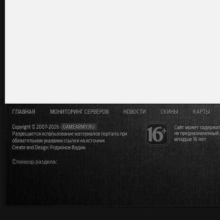
ГЛАВНАЯ
МОНИТОРИНГ СЕРВЕРОВ
НОВОСТИ
СКИНЫ
КАРТЫ
Copyright © 2007-2026
GAMEARMY.RU
Сайт может содержат
не предназначенный
Разрешается использование материалов портала при
младше 16 лет
обязательном указании ссылки на источник
Create and Design: Родионов Вадим
Спонсор раздела: