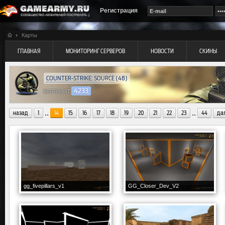
Регистрация
Карты
ГЛАВНАЯ
МОНИТОРИНГ СЕРВЕРОВ
НОВОСТИ
СКИНЫ
COUNTER-STRIKE: SOURCE
(48)
4233
ВСЕГО КАРТ
..
..
назад
1
14
15
16
17
18
19
20
21
22
23
44
да
gg_fivepillars_v1
GG_Closer_Dev_V2