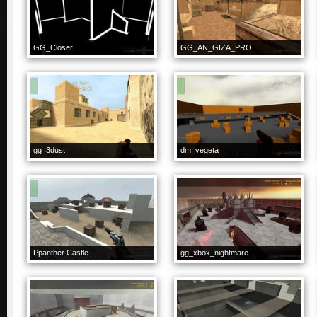
GG_Closer
GG_AN_GIZA_PRO
gg_3dust
dm_vegeta
Ppanther Castle
gg_xbox_nightmare