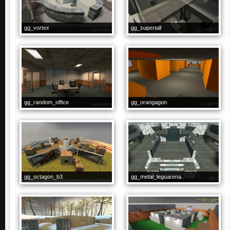
gg_vortex
gg_supertall
gg_random_office
gg_orangagon
gg_octagon_b3
gg_metal_legoarena