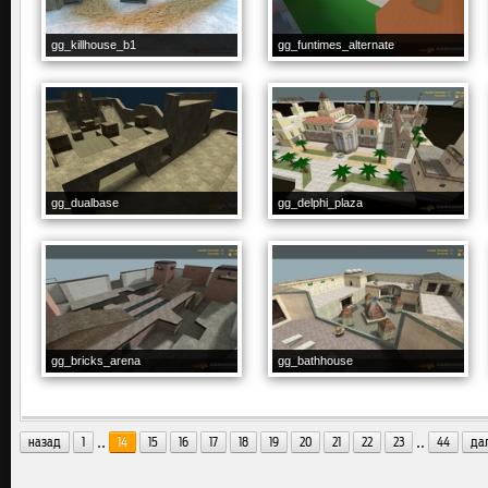
gg_killhouse_b1
gg_funtimes_alternate
gg_dualbase
gg_delphi_plaza
gg_bricks_arena
gg_bathhouse
..
..
назад
1
14
15
16
17
18
19
20
21
22
23
44
да