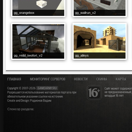
gg_orangebox
gg_wallrun_v2
gg_redd_twofort_v2
gg_alleys
ГЛАВНАЯ
МОНИТОРИНГ СЕРВЕРОВ
НОВОСТИ
СКИНЫ
КАРТЫ
Copyright © 2007-2026
GAMEARMY.RU
Сайт может содержат
не предназначенный
Разрешается использование материалов портала при
младше 16 лет
обязательном указании ссылки на источник
Create and Design: Родионов Вадим
Спонсор раздела: