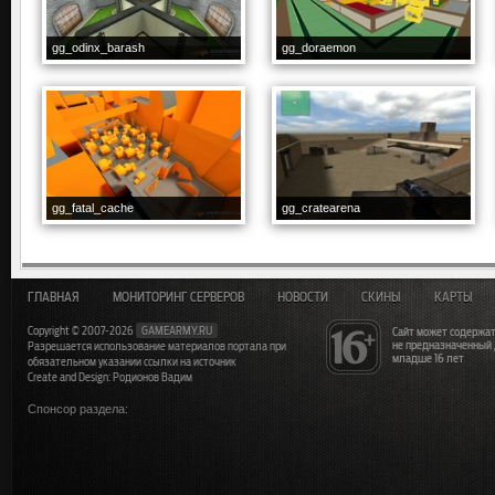
gg_odinx_barash
gg_doraemon
gg_fatal_cache
gg_cratearena
ГЛАВНАЯ
МОНИТОРИНГ СЕРВЕРОВ
НОВОСТИ
СКИНЫ
КАРТЫ
Copyright © 2007-2026
GAMEARMY.RU
Сайт может содержат
не предназначенный
Разрешается использование материалов портала при
младше 16 лет
обязательном указании ссылки на источник
Create and Design: Родионов Вадим
Спонсор раздела: