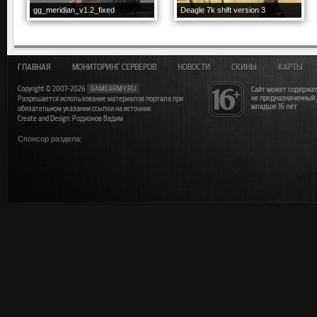
gg_meridian_v1.2_fixed
Deagle 7k shift version 3
ГЛАВНАЯ
МОНИТОРИНГ СЕРВЕРОВ
НОВОСТИ
СКИНЫ
КАРТЫ
Copyright © 2007-2026
GAMEARMY.RU
Сайт может содержат
не предназначенный
Разрешается использование материалов портала при
младше 16 лет
обязательном указании ссылки на источник
Create and Design: Родионов Вадим
Спонсор раздела: