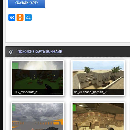
СКАЧАТЬ КАРТУ
ПОХОЖИЕ КАРТЫ GUN GAME
GG_minecraft_b1
de_ccsbase_barash_v2