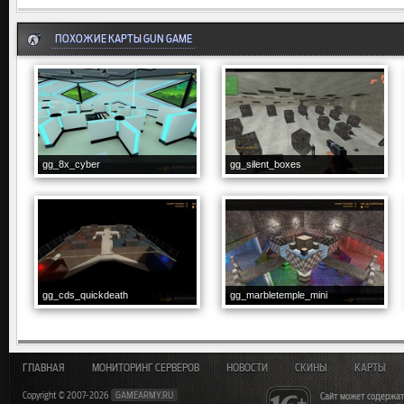
ПОХОЖИЕ КАРТЫ GUN GAME
gg_8x_cyber
gg_silent_boxes
gg_cds_quickdeath
gg_marbletemple_mini
ГЛАВНАЯ
МОНИТОРИНГ СЕРВЕРОВ
НОВОСТИ
СКИНЫ
КАРТЫ
Copyright © 2007-2026
GAMEARMY.RU
Сайт может содержат