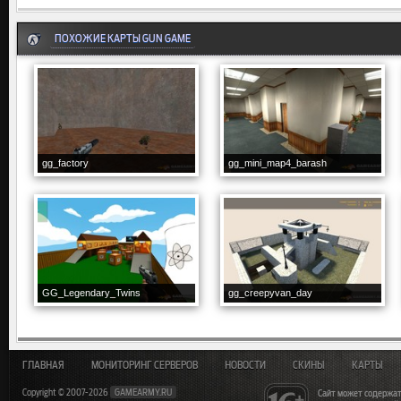
ПОХОЖИЕ КАРТЫ GUN GAME
gg_factory
gg_mini_map4_barash
GG_Legendary_Twins
gg_creepyvan_day
ГЛАВНАЯ
МОНИТОРИНГ СЕРВЕРОВ
НОВОСТИ
СКИНЫ
КАРТЫ
Copyright © 2007-2026
GAMEARMY.RU
Сайт может содержат