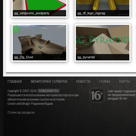
gg_simpsons_poolparty
gg_df_lego_zigzag
gg_Zig_Dust
gg_pyramid
ГЛАВНАЯ
МОНИТОРИНГ СЕРВЕРОВ
НОВОСТИ
СКИНЫ
КАРТЫ
Copyright © 2007-2026
GAMEARMY.RU
Сайт может содержат
не предназначенный
Разрешается использование материалов портала при
младше 16 лет
обязательном указании ссылки на источник
Create and Design: Родионов Вадим
Спонсор раздела: