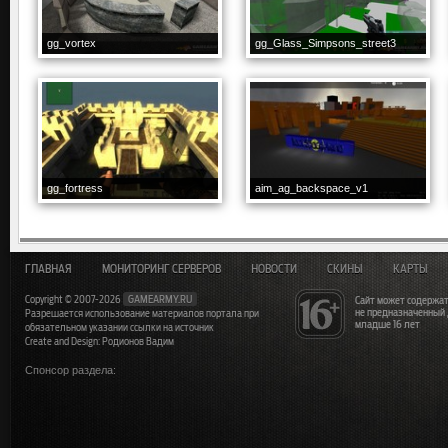
gg_vortex
gg_Glass_Simpsons_street3
gg_fortress
aim_ag_backspace_v1
ГЛАВНАЯ
МОНИТОРИНГ СЕРВЕРОВ
НОВОСТИ
СКИНЫ
КАРТЫ
Copyright © 2007-2026
GAMEARMY.RU
Сайт может содержат
не предназначенный
Разрешается использование материалов портала при
младше 16 лет
обязательном указании ссылки на источник
Create and Design: Родионов Вадим
Спонсор раздела: