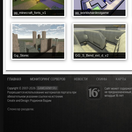
gg_minecraft_forts_v1
gg_worldshardestgame
Gg_Stonic
GG_S_Bend_ext_d_v2
ГЛАВНАЯ
МОНИТОРИНГ СЕРВЕРОВ
НОВОСТИ
СКИНЫ
КАРТЫ
Copyright © 2007-2026
GAMEARMY.RU
Сайт может содержат
не предназначенный
Разрешается использование материалов портала при
младше 16 лет
обязательном указании ссылки на источник
Create and Design: Родионов Вадим
Спонсор раздела: