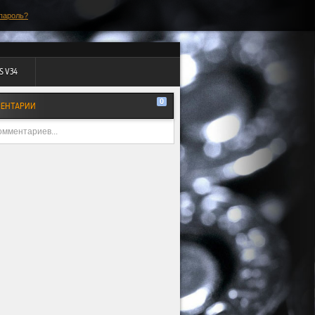
пароль?
S V34
0
ЕНТАРИИ
омментариев...