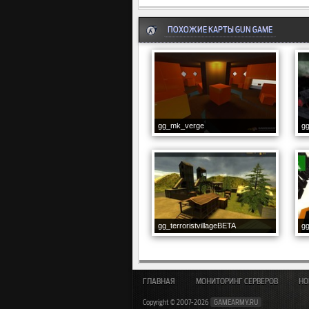
ПОХОЖИЕ КАРТЫ GUN GAME
gg_mk_verge
gg
gg_terroristvillageBETA
g
ГЛАВНАЯ
МОНИТОРИНГ СЕРВЕРОВ
НО
Copyright © 2007-2026
GAMEARMY.RU