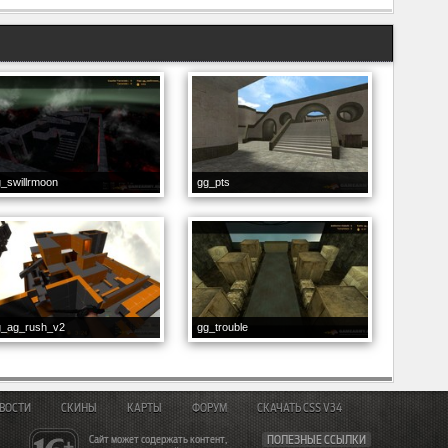
_swillrmoon
gg_pts
g_ag_rush_v2
gg_trouble
ВОСТИ
СКИНЫ
КАРТЫ
ФОРУМ
СКАЧАТЬ CSS V34
Сайт может содержать контент,
ПОЛЕЗНЫЕ ССЫЛКИ