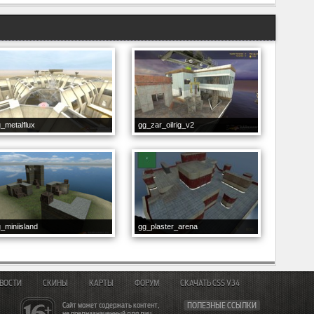
_metalflux
gg_zar_oilrig_v2
_miniisland
gg_plaster_arena
ВОСТИ
СКИНЫ
КАРТЫ
ФОРУМ
СКАЧАТЬ CSS V34
Сайт может содержать контент,
ПОЛЕЗНЫЕ ССЫЛКИ
не предназначенный для лиц