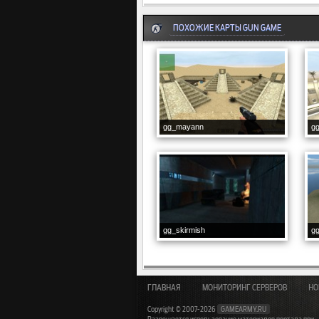
ПОХОЖИЕ КАРТЫ GUN GAME
gg_mayann
gg
gg_skirmish
gg
ГЛАВНАЯ
МОНИТОРИНГ СЕРВЕРОВ
НО
Copyright © 2007-2026
GAMEARMY.RU