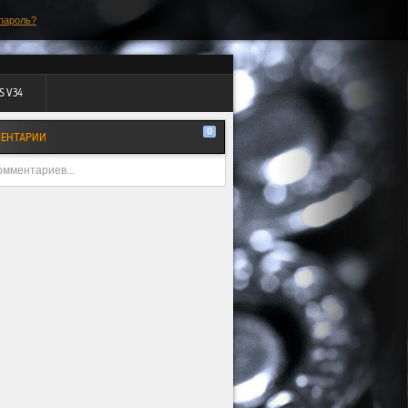
пароль?
S V34
0
ЕНТАРИИ
омментариев...