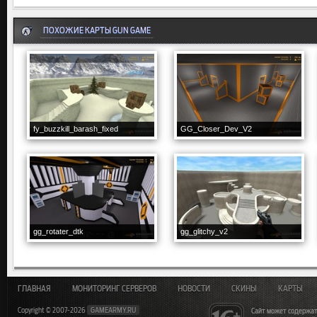
ПОХОЖИЕ КАРТЫ GUN GAME
fy_buzzkill_barash_fixed
GG_Closer_Dev_V2
gg_rotater_dtk
gg_glitchy_v2
ГЛАВНАЯ
МОНИТОРИНГ СЕРВЕРОВ
НОВОСТИ
СКИНЫ
КАРТЫ
Copyright © 2007-2026
GAMEARMY.RU
Сайт может содержат