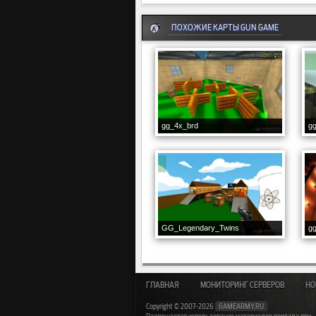
ПОХОЖИЕ КАРТЫ GUN GAME
gg_4x_brd
gg
GG_Legendary_Twins
gg
ГЛАВНАЯ
МОНИТОРИНГ СЕРВЕРОВ
НО
Copyright © 2007-2026
GAMEARMY.RU