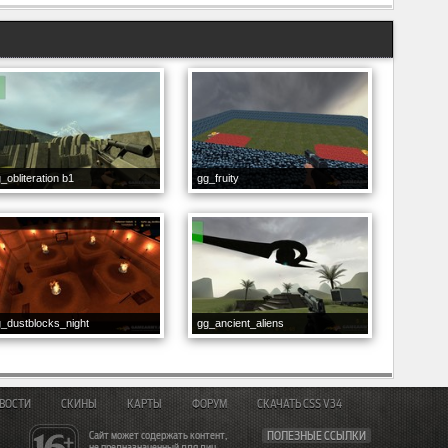
_obliteration b1
gg_fruity
_dustblocks_night
gg_ancient_aliens
ВОСТИ
СКИНЫ
КАРТЫ
ФОРУМ
СКАЧАТЬ CSS V34
Сайт может содержать контент,
ПОЛЕЗНЫЕ ССЫЛКИ
не предназначенный для лиц