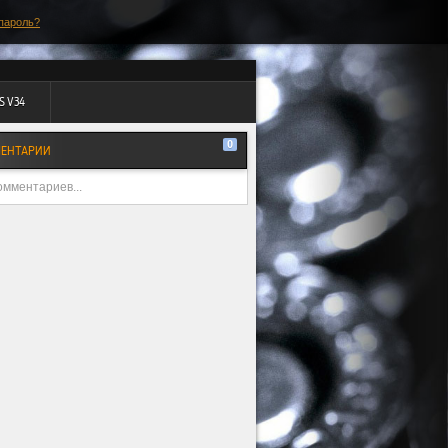
пароль?
S V34
0
ЕНТАРИИ
омментариев...