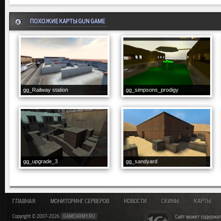
ПОХОЖИЕ КАРТЫ GUN GAME
gg_Railway station
gg_simpsons_prodigy
gg_upgrade_3
gg_sandyard
ГЛАВНАЯ
МОНИТОРИНГ СЕРВЕРОВ
НОВОСТИ
СКИНЫ
КАРТЫ
Copyright © 2007-2026
GAMEARMY.RU
Сайт может содержат