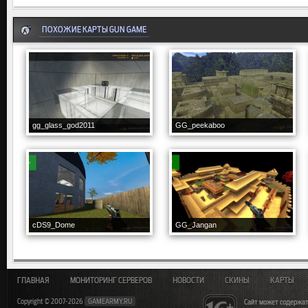
ПОХОЖИЕ КАРТЫ GUN GAME
gg_glass_god2011
GG_peekaboo
cDS9_Dome
GG_Jangan
ГЛАВНАЯ
МОНИТОРИНГ СЕРВЕРОВ
НОВОСТИ
СКИНЫ
КАРТЫ
Copyright © 2007-2026
GAMEARMY.RU
Сайт может содержат