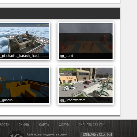
_ploshadka_barash_fixed
gg_sand
g_gunrun
gg_urbanwarfare
ВОСТИ
СКИНЫ
КАРТЫ
ФОРУМ
СКАЧАТЬ CSS V34
Сайт может содержать контент,
ПОЛЕЗНЫЕ ССЫЛКИ