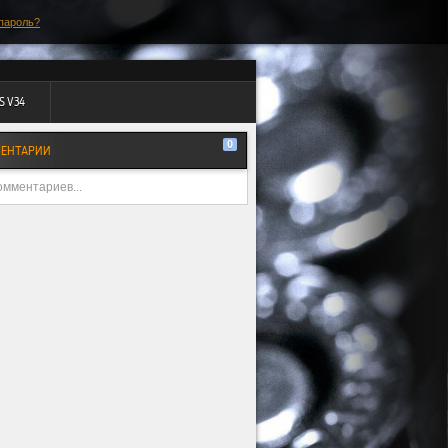
пароль?
S V34
0
ЕНТАРИИ
омментариев...