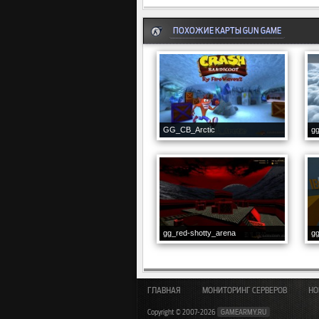
ПОХОЖИЕ КАРТЫ GUN GAME
GG_CB_Arctic
gg
gg_red-shotty_arena
g
ГЛАВНАЯ
МОНИТОРИНГ СЕРВЕРОВ
НО
Copyright © 2007-2026
GAMEARMY.RU