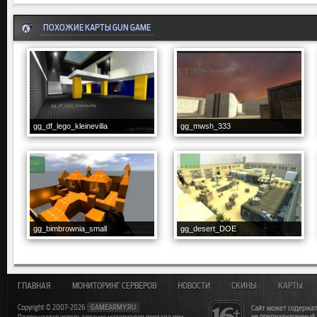
ПОХОЖИЕ КАРТЫ GUN GAME
gg_df_lego_kleinevilla
gg_mwsh_333
gg_bimbrownia_small
gg_desert_DOE
ГЛАВНАЯ
МОНИТОРИНГ СЕРВЕРОВ
НОВОСТИ
СКИНЫ
КАРТЫ
Copyright © 2007-2026
GAMEARMY.RU
Сайт может содержат
не предназначенный