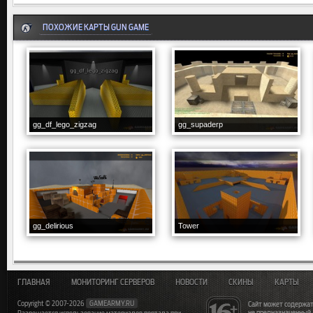
ПОХОЖИЕ КАРТЫ GUN GAME
gg_df_lego_zigzag
gg_supaderp
gg_delirious
Tower
ГЛАВНАЯ
МОНИТОРИНГ СЕРВЕРОВ
НОВОСТИ
СКИНЫ
КАРТЫ
Copyright © 2007-2026
GAMEARMY.RU
Сайт может содержат
не предназначенный