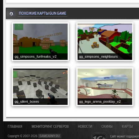
ПОХОЖИЕ КАРТЫ GUN GAME
gg_simpsons_funfreaks_v2
gg_simpsons_neighbours
gg_silent_boxes
gg_lego_arena_poolday_v2
ГЛАВНАЯ
МОНИТОРИНГ СЕРВЕРОВ
НОВОСТИ
СКИНЫ
КАРТЫ
Copyright © 2007-2026
GAMEARMY.RU
Сайт может содержат