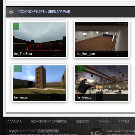
ПОХОЖИЕ КАРТЫ GRENADE WAR
he_TheBest
he_the_gym
he_jenga
he_frenzy
ГЛАВНАЯ
МОНИТОРИНГ СЕРВЕРОВ
НОВОСТИ
СКИНЫ
КАРТЫ
Copyright © 2007-2026
GAMEARMY.RU
Сайт может содержат
не предназначенный