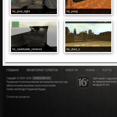
he_pool_night
he_pong
he_nadebattle_remixed
he_dust_s
ГЛАВНАЯ
МОНИТОРИНГ СЕРВЕРОВ
НОВОСТИ
СКИНЫ
КАРТЫ
Copyright © 2007-2026
GAMEARMY.RU
Сайт может содержат
не предназначенный
Разрешается использование материалов портала при
младше 16 лет
обязательном указании ссылки на источник
Create and Design: Родионов Вадим
Спонсор раздела: